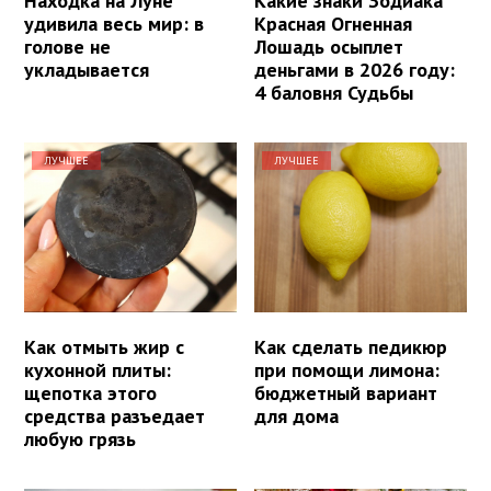
Находка на Луне
Какие знаки Зодиака
удивила весь мир: в
Красная Огненная
голове не
Лошадь осыплет
укладывается
деньгами в 2026 году:
4 баловня Судьбы
ЛУЧШЕЕ
ЛУЧШЕЕ
Как отмыть жир с
Как сделать педикюр
кухонной плиты:
при помощи лимона:
щепотка этого
бюджетный вариант
средства разъедает
для дома
любую грязь